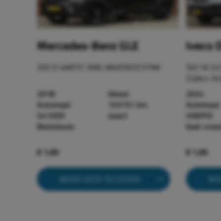
Mercedes-Benz GLE
Iveco D
350 D 4MATIC AMG ##VERKOCHT##
50C18 3.0
Zijdeur Ko
2018
Diesel
2024
Automaat
153151 km
Automaat
V410SR
zwart
V90FFD
Bestelauto
Koel-vrie
€ 1,00
€ 1,00
BEKIJK DEZE OCCASION
BEK