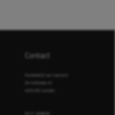
Contact
Autobedrijf van Leersum
De Hofstede 43
4033 BV Lienden
0317-358830