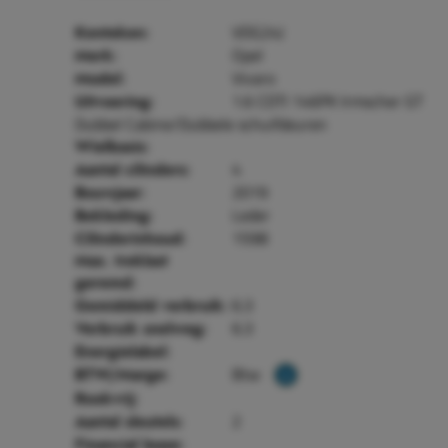
VDG24J
Kenteken:
Opel
Merk:
Vivaro
Model:
1.6 CDTI 146PK Irmscher GT
Uitvoering:
Dubbel Cabine/Dubbele schuifdeuren
Wielbasis:
4
Aantal cilinders:
2019
Bouwjaar:
Leder
Bekleding:
1598
Cilinderinhoud:
Max. treklast
geremd:
6.3
Gemiddeld verbruik:
6.3
Verbruik snelweg:
Energielabel:
Btw
BTW/Marge:
Rookvrij:
2
Aantal sleutels:
Financial lease: