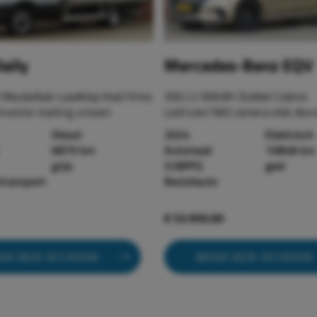
aily
Mercedes-Benz EQV
 Meubelbak Laadklep Koel/Vries
300 L2 90kWh Dubbel Cabine
nvector koeling vriezen
Led/Leer/360 camera elek deu
Diesel
2024
Elektrisch
6870 km
Automaat
10848 km
grijs
V28PFG
geel
stransport
Bestelauto
€ 53.950,00
IJK DEZE OCCASION
BEKIJK DEZE OCCASION