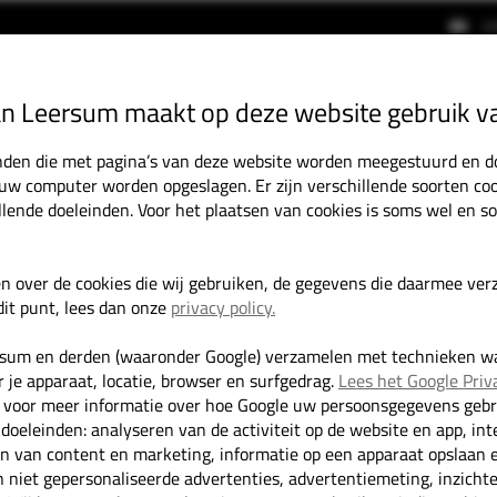
i
an Leersum maakt op deze website gebruik v
HOME
OCCASIONS
DIENSTEN
tanden die met pagina’s van deze website worden meegestuurd en 
 uw computer worden opgeslagen. Er zijn verschillende soorten coo
llende doeleinden. Voor het plaatsen van cookies is soms wel en 
aro 1.6 CDTI 146PK Irmscher GT Dubbel Cabine/Dubbele schuifdeuren
en over de cookies die wij gebruiken, de gegevens die daarmee ve
it punt, lees dan onze
privacy policy.
rsum en derden (waaronder Google) verzamelen met technieken w
 je apparaat, locatie, browser en surfgedrag.
Lees het Google Priv
voor meer informatie over hoe Google uw persoonsgegevens gebru
 doeleinden: analyseren van de activiteit op de website en app, int
en van content en marketing, informatie op een apparaat opslaan 
 niet gepersonaliseerde advertenties, advertentiemeting, inzicht