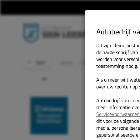
Autobedrijf v
Dit zijn kleine bes
de harde schrijf van
worden voor verschi
Opel
Home
Onze Occasions
Opel Viv
toestemming nodig.
Prev
Als u meer wilt wet
over uw rechten op d
Autobedrijf van Lee
meer informatie over
Servicevoorwaarden
dit voor de volgende
media, personaliser
gepersonaliseerde en