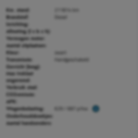
211814 km
Km. stand:
Diesel
Brandstof:
Inrichting:
Afmeting (l x b x h):
Vermogen motor:
Aantal zitplaatsen:
zwart
Kleur:
Handgeschakeld
Transmissie:
Gewicht (leeg):
Max treklast
ongeremd:
Verbruik stad:
CO2-emissie:
APK:
€29 / €87 p/kw
Wegenbelasting:
Onderhoudsboekjes:
Aantal handzenders: