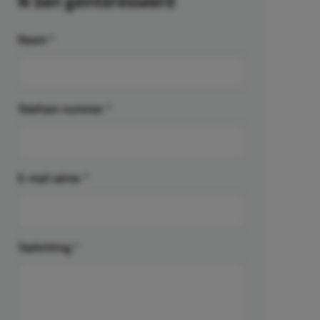
Ik ben geïnteresseerd
Naam
*
Telefoon nummer
*
E-mail adres
*
Toelichting
*