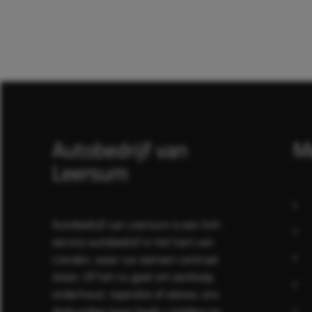
Autobedrijf van
M
Leersum
Autobedrijf van Leersum is een full-
service autobedrijf in het hart van
Lienden, waar uw wensen centraal
staan. Of het nu gaat om aankoop,
onderhoud, reparatie of advies, ons
deskundige team biedt u heldere en