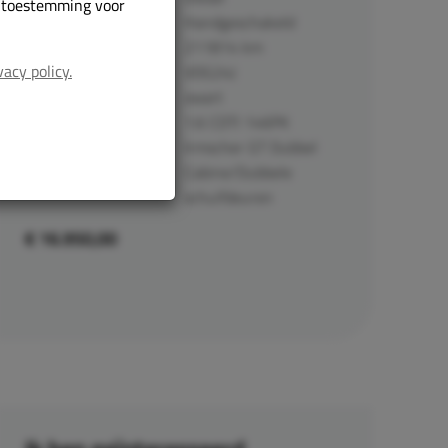
r toestemming voor
Handgeschakeld
Transmissie:
211814 km
Kilometerstand:
vacy policy.
VDG24J
Kenteken:
zwart
Kleur:
1.6 CDTI 146PK
Type:
Irmscher GT Dubbel
Cabine/Dubbele
schuifdeuren
€ 16.950,00