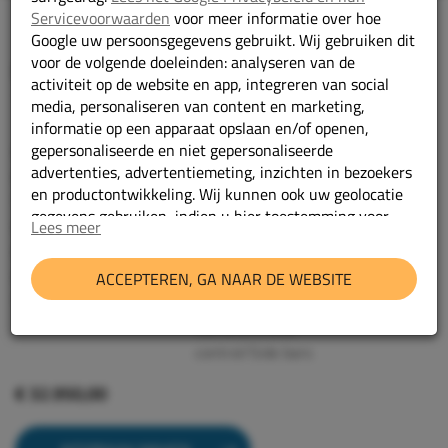
Servicevoorwaarden
voor meer informatie over hoe
Google uw persoonsgegevens gebruikt. Wij gebruiken dit
voor de volgende doeleinden: analyseren van de
Mercedes-Benz Vito
activiteit op de website en app, integreren van social
114 CDI Lang Camera/Cruise control/Side bars
media, personaliseren van content en marketing,
informatie op een apparaat opslaan en/of openen,
gepersonaliseerde en niet gepersonaliseerde
2024
Bouwjaar:
advertenties, advertentiemeting, inzichten in bezoekers
Diesel
Brandstof:
en productontwikkeling. Wij kunnen ook uw geolocatie
Automaat
Transmissie:
gegevens gebruiken, indien u hier toestemming voor
51216 km
Lees meer
Kilometerstand:
geeft.
V66FZX
Kenteken:
grijs
Kleur:
ACCEPTEREN, GA NAAR DE WEBSITE
Geef toestemming of stel uw eigen keuze in
cookie-
114 CDI Lang
Type:
instellingen.
Lees meer in onze
privacy policy.
Camera/Cruise
control/Side bars
€ 32.950,00