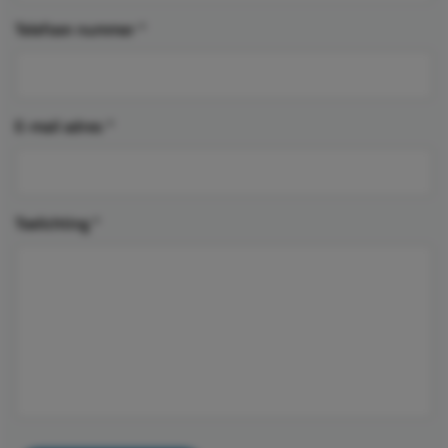
Telefoon nummer
*
E-mail adres
*
Toelichting
*