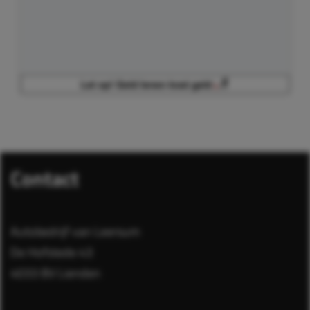
Contact
Autobedrijf van Leersum
De Hofstede 43
4033 BV Lienden