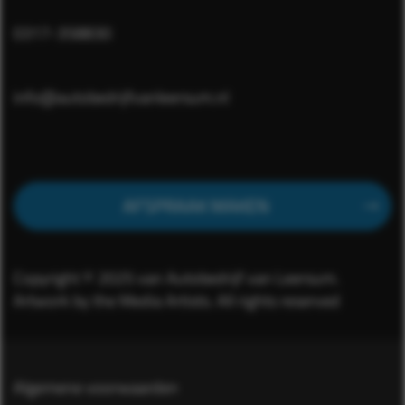
0317-358830
info@autobedrijfvanleersum.nl
AFSPRAAK MAKEN
Copyright © 2025 van Autobedrijf van Leersum.
Artwork by the Media Artists. All rights reserved
Algemene voorwaarden