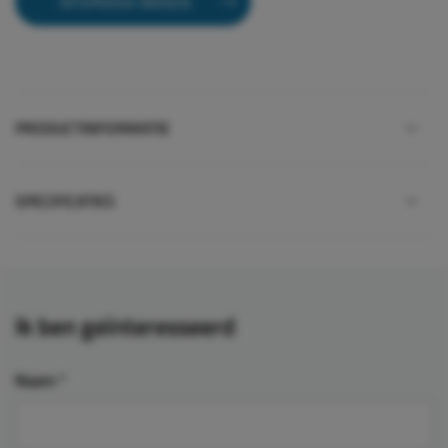
AFSPRAAK MAKEN
PRODUCTINFORMATIE
SPECIFICATIES
Ik ben geïnteresseerd
Naam
*