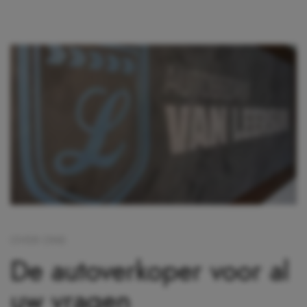
OVER ONS
De autoverkoper voor al
uw vragen