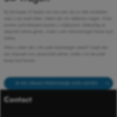
Bij het kopen of leasen van een auto zijn er vele randzaken
waar u op moet letten. Zaken die om vakkennis vragen. Onze
ervaren autoverkopers kunnen u vrijblijvend, deskundig en
objectief advies geven, zodat u een weloverwogen keuze kunt
maken.
Weet u zeker dat u de juiste beslissingen neemt? Maak dan
een afspraak voor persoonlijk advies, zodat u tot de juiste
keuze kunt komen.
IK WIL GRAAG PERSOONLIJK AUTO ADVIES
Contact