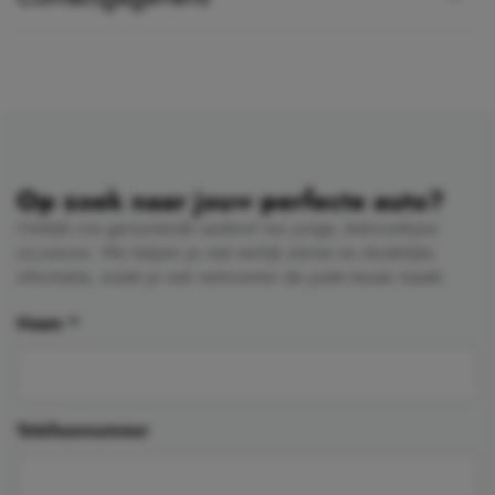
Op zoek naar jouw perfecte auto?
Ontdek ons gevarieerde aanbod van jonge, betrouwbare
occasions. We helpen je met eerlijk advies en duidelijke
informatie, zodat je met vertrouwen de juiste keuze maakt.
Naam
*
Telefoonnummer