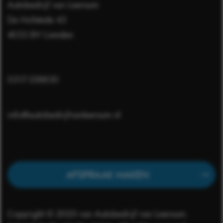
Autobedrijf van Leersum
De Hofstede 43
4033 BV Lienden
0317-358830
info@autobedrijfvanleersum.nl
AFSPRAAK MAKEN
Copyright © 2025 van Autobedrijf van Leersum.