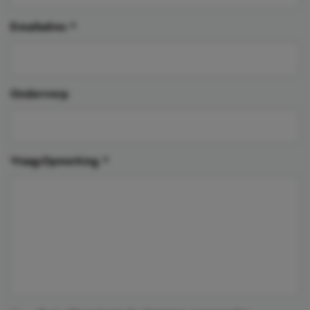
E-mailadres
*
Onderwerp
Vraag-Opmerking
*