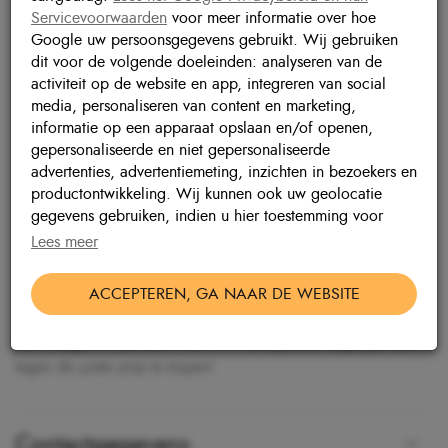
Servicevoorwaarden
voor meer informatie over hoe
Google uw persoonsgegevens gebruikt. Wij gebruiken
In de showroom van Autobedrijf van Leersum kunt u ons
dit voor de volgende doeleinden: analyseren van de
gevarieerde aanbod auto's bekijken. Wij hebben een breed
activiteit op de website en app, integreren van social
aanbod met jonge gebruikte auto's, die afkomstig zijn uit ons
media, personaliseren van content en marketing,
uitgebreide dealer netwerk.
informatie op een apparaat opslaan en/of openen,
gepersonaliseerde en niet gepersonaliseerde
Wij kunnen u de juiste informatie over de staat en de
advertenties, advertentiemeting, inzichten in bezoekers en
herkomst van de wagens verschaffen. U koopt namelijk niet
productontwikkeling. Wij kunnen ook uw geolocatie
dagelijks een auto en wij willen u daarom voorzien van alle
gegevens gebruiken, indien u hier toestemming voor
benodigde informatie, zodat u zelf een weloverwogen keuze
geeft.
Lees meer
kunt maken. Staat de auto van uw dromen momenteel niet
tussen ons aanbod? Laat het ons weten. Mogelijk kunnen wij
Geef toestemming of stel uw eigen keuze in
cookie-
ACCEPTEREN, GA NAAR DE WEBSITE
instellingen.
Lees meer in onze
privacy policy.
deze auto vinden in ons dealer netwerk.
Kom langs in onze showroom om een goede, degelijke auto
tegen de juiste prijs te kopen!
Contactgegevens