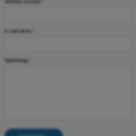
Telefoon nummer
*
E-mail adres
*
Toelichting
*