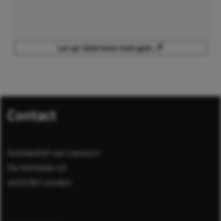
Contact
Autobedrijf van Leersum
De Hofstede 43
4033 BV Lienden