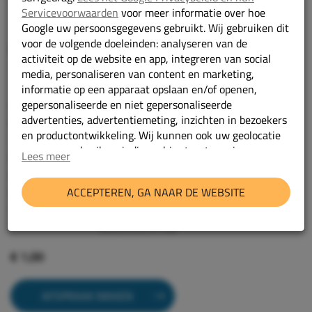
Servicevoorwaarden
voor meer informatie over hoe
Google uw persoonsgegevens gebruikt. Wij gebruiken dit
voor de volgende doeleinden: analyseren van de
Mercedes-Benz Vito
activiteit op de website en app, integreren van social
114 CDI LANG ##VERKOCHT##
media, personaliseren van content en marketing,
informatie op een apparaat opslaan en/of openen,
gepersonaliseerde en niet gepersonaliseerde
2024
Bouwjaar:
advertenties, advertentiemeting, inzichten in bezoekers
Diesel
Brandstof:
en productontwikkeling. Wij kunnen ook uw geolocatie
Automaat
Transmissie:
gegevens gebruiken, indien u hier toestemming voor
Lees meer
38439 km
Kilometerstand:
geeft.
V21HHH
Kenteken:
ACCEPTEREN, GA NAAR DE WEBSITE
grijs
Kleur:
Geef toestemming of stel uw eigen keuze in
cookie-
114 CDI LANG
Type:
instellingen.
Lees meer in onze
privacy policy.
##VERKOCHT##
€ 1,00
AFSPRAAK MAKEN