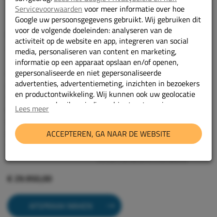
Servicevoorwaarden
voor meer informatie over hoe
Google uw persoonsgegevens gebruikt. Wij gebruiken dit
voor de volgende doeleinden: analyseren van de
Mercedes-Benz Sprinter
activiteit op de website en app, integreren van social
317 CDI Meubelbak Airco/Camera/Achterdeuren
media, personaliseren van content en marketing,
informatie op een apparaat opslaan en/of openen,
gepersonaliseerde en niet gepersonaliseerde
2023
Bouwjaar:
advertenties, advertentiemeting, inzichten in bezoekers
Diesel
Brandstof:
en productontwikkeling. Wij kunnen ook uw geolocatie
Handgeschakeld
Transmissie:
gegevens gebruiken, indien u hier toestemming voor
Lees meer
168733 km
Kilometerstand:
geeft.
V33PNP
Kenteken:
ACCEPTEREN, GA NAAR DE WEBSITE
wit
Kleur:
Geef toestemming of stel uw eigen keuze in
cookie-
317 CDI Meubelbak
Type:
instellingen.
Lees meer in onze
privacy policy.
Airco/Camera/Achterdeuren
€ 29.950,00
AFSPRAAK MAKEN