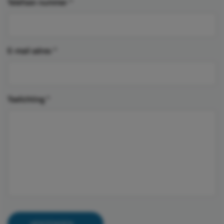
Telefoon nummer
*
E-mail adres
*
Toelichting
*