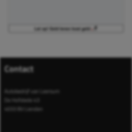
Contact
Autobedrijf van Leersum
De Hofstede 43
4033 BV Lienden