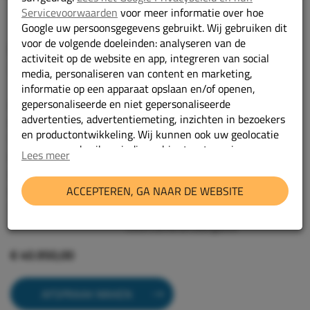
Servicevoorwaarden
voor meer informatie over hoe
Google uw persoonsgegevens gebruikt. Wij gebruiken dit
voor de volgende doeleinden: analyseren van de
Mercedes-Benz Sprinter
activiteit op de website en app, integreren van social
317 CDI L2H2 LED/Camera/Navigatie/PDC
media, personaliseren van content en marketing,
informatie op een apparaat opslaan en/of openen,
gepersonaliseerde en niet gepersonaliseerde
2024
Bouwjaar:
advertenties, advertentiemeting, inzichten in bezoekers
Diesel
Brandstof:
en productontwikkeling. Wij kunnen ook uw geolocatie
Automaat
Transmissie:
gegevens gebruiken, indien u hier toestemming voor
Lees meer
66997 km
Kilometerstand:
geeft.
V17PSH
Kenteken:
ACCEPTEREN, GA NAAR DE WEBSITE
wit
Kleur:
Geef toestemming of stel uw eigen keuze in
cookie-
317 CDI L2H2
Type:
instellingen.
Lees meer in onze
privacy policy.
LED/Camera/Navigatie/PDC
€ 40.950,00
AFSPRAAK MAKEN