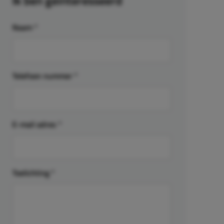
Ik ben geïnteresseerd
Naam
*
Telefoon nummer
*
E-mail adres
*
Toelichting
*