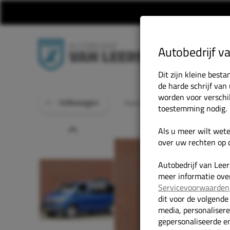
Autobedrijf v
Dit zijn kleine bes
de harde schrijf van
worden voor verschi
Volkswagen
Home
Onze Occasions
V
toestemming nodig.
Prev
Als u meer wilt wet
over uw rechten op d
Autobedrijf van Lee
meer informatie over
Servicevoorwaarden
dit voor de volgende
media, personaliser
gepersonaliseerde en