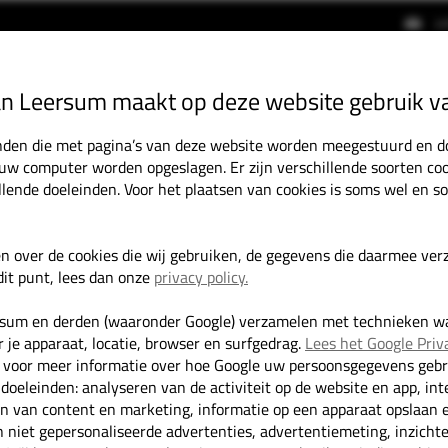
i
an Leersum maakt op deze website gebruik v
HOME
OCCASIONS
DIENSTEN
tanden die met pagina’s van deze website worden meegestuurd en 
 uw computer worden opgeslagen. Er zijn verschillende soorten coo
llende doeleinden. Voor het plaatsen van cookies is soms wel en 
olkswagen Transporter 2.0 TDI 150PK Bulli Dubbel Cabine LED/Virtual
en over de cookies die wij gebruiken, de gegevens die daarmee ve
it punt, lees dan onze
privacy policy.
rsum en derden (waaronder Google) verzamelen met technieken w
 je apparaat, locatie, browser en surfgedrag.
Lees het Google Priv
voor meer informatie over hoe Google uw persoonsgegevens gebru
 doeleinden: analyseren van de activiteit op de website en app, int
en van content en marketing, informatie op een apparaat opslaan 
 niet gepersonaliseerde advertenties, advertentiemeting, inzicht