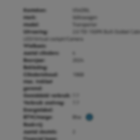
V54DNL
Kenteken:
Volkswagen
Merk:
Transporter
Model:
2.0 TDI 150PK Bulli Dubbel Cab
Uitvoering:
LED/Virtual cockpit/Camera
Wielbasis:
4
Aantal cilinders:
2024
Bouwjaar:
Bekleding:
1968
Cilinderinhoud:
Max. treklast
geremd:
7.7
Gemiddeld verbruik:
7.7
Verbruik snelweg:
Energielabel:
Btw
BTW/Marge:
Rookvrij:
2
Aantal sleutels:
Financial lease: