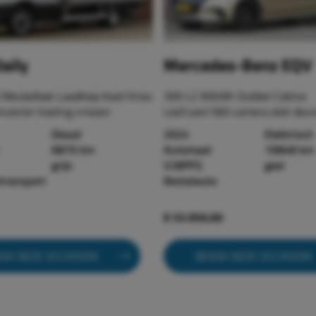
aily
Mercedes-Benz EQV
 Meubelbak Laadklep Koel/Vries
300 L2 90kWh Dubbel Cabine
nvector koeling vriezen
Led/Leer/360 camera elek deu
Diesel
2024
Elektrisch
6870 km
Automaat
10848 km
grijs
V28PFG
geel
stransport
Bestelauto
€ 53.950,00
IJK DEZE OCCASION
BEKIJK DEZE OCCASION