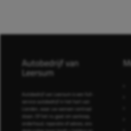
Autobedrijf van
M
Leersum
Autobedrijf van Leersum is een full-
service autobedrijf in het hart van
Lienden, waar uw wensen centraal
staan. Of het nu gaat om aankoop,
onderhoud, reparatie of advies, ons
deskundige team biedt u heldere en