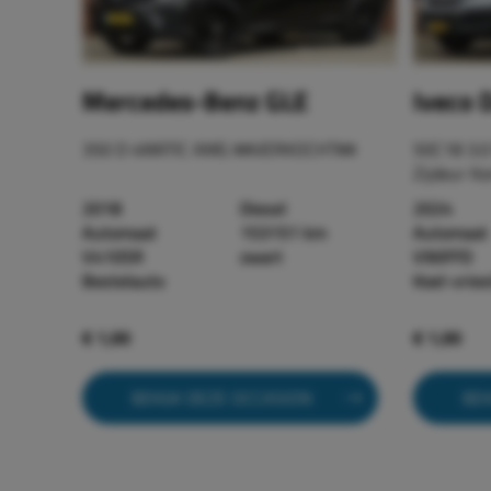
Mercedes-Benz GLE
Iveco D
350 D 4MATIC AMG ##VERKOCHT##
50C18 3.0
Zijdeur Ko
2018
Diesel
2024
Automaat
153151 km
Automaat
V410SR
zwart
V90FFD
Bestelauto
Koel-vrie
€ 1,00
€ 1,00
BEKIJK DEZE OCCASION
BEK