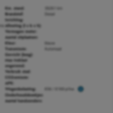
39261 km
Km. stand:
Diesel
Brandstof:
Inrichting:
ine
Afmeting (l x b x h):
Vermogen motor:
Aantal zitplaatsen:
blauw
Kleur:
Automaat
Transmissie:
Gewicht (leeg):
Max treklast
ongeremd:
Verbruik stad:
CO2-emissie:
APK:
€56 / €169 p/kw
Wegenbelasting:
Onderhoudsboekjes:
Aantal handzenders: