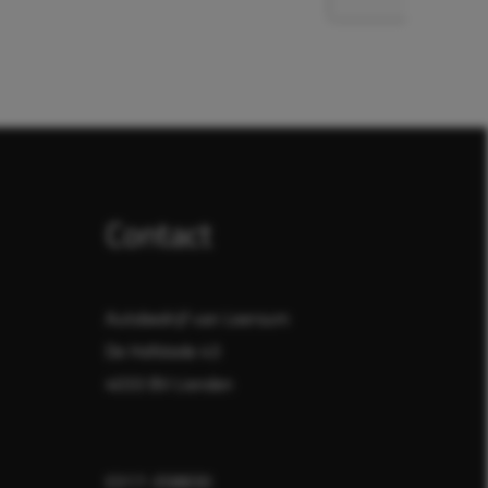
Contact
Autobedrijf van Leersum
De Hofstede 43
4033 BV Lienden
0317-358830