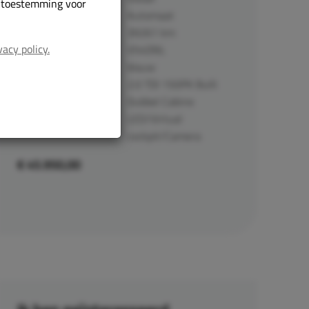
r toestemming voor
Automaat
Transmissie:
39261 km
Kilometerstand:
vacy policy.
V54DNL
Kenteken:
blauw
Kleur:
2.0 TDI 150PK Bulli
Type:
Dubbel Cabine
LED/Virtual
cockpit/Camera
€ 45.950,00