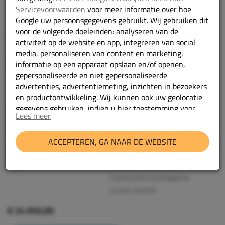
Servicevoorwaarden
voor meer informatie over hoe
Google uw persoonsgegevens gebruikt. Wij gebruiken dit
voor de volgende doeleinden: analyseren van de
Peugeot e-Partner
activiteit op de website en app, integreren van social
136 L2 50 kWh Camera/Airco/Adaptive cruise
media, personaliseren van content en marketing,
control
informatie op een apparaat opslaan en/of openen,
gepersonaliseerde en niet gepersonaliseerde
advertenties, advertentiemeting, inzichten in bezoekers
2025
Bouwjaar:
en productontwikkeling. Wij kunnen ook uw geolocatie
Elektrisch
Brandstof:
gegevens gebruiken, indien u hier toestemming voor
Automaat
Transmissie:
Lees meer
geeft.
15859 km
Kilometerstand:
V28LSV
Kenteken:
Geef toestemming of stel uw eigen keuze in
cookie-
ACCEPTEREN, GA NAAR DE WEBSITE
blauw
Kleur:
instellingen.
Lees meer in onze
privacy policy.
136 L2 50 kWh
Type:
Camera/Airco/Adaptive
cruise control
€ 24.950,00