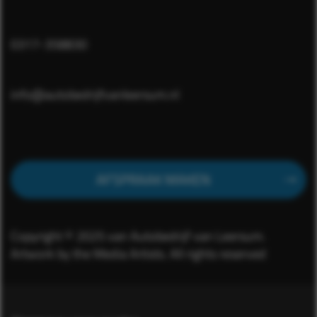
0317-358830
info@autobedrijfvanleersum.nl
AFSPRAAK MAKEN
Copyright © 2025 van Autobedrijf van Leersum.
Artwork by the Media Artists. All rights reserved