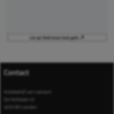
Contact
Autobedrijf van Leersum
De Hofstede 43
4033 BV Lienden