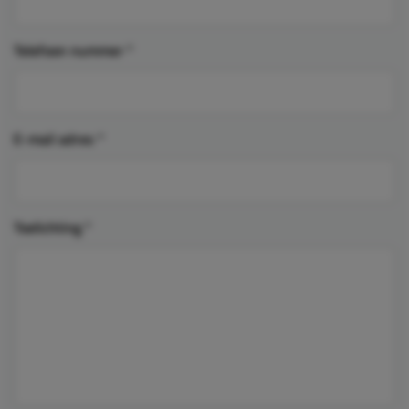
Telefoon nummer
*
E-mail adres
*
Toelichting
*