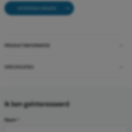
AFSPRAAK MAKEN
PRODUCTINFORMATIE
SPECIFICATIES
Ik ben geïnteresseerd
Naam
*