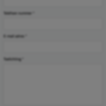
Telefoon nummer
*
E-mail adres
*
Toelichting
*