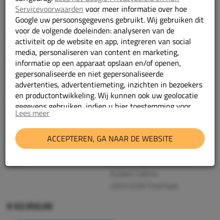
Servicevoorwaarden
voor meer informatie over hoe
Google uw persoonsgegevens gebruikt. Wij gebruiken dit
voor de volgende doeleinden: analyseren van de
Mercedes-Benz V-Klasse
activiteit op de website en app, integreren van social
220d Lang AMG Pakket Dubbel Cabine
media, personaliseren van content en marketing,
LED/LEER/Trekhaak
informatie op een apparaat opslaan en/of openen,
gepersonaliseerde en niet gepersonaliseerde
advertenties, advertentiemeting, inzichten in bezoekers
2024
Bouwjaar:
en productontwikkeling. Wij kunnen ook uw geolocatie
Diesel
Brandstof:
gegevens gebruiken, indien u hier toestemming voor
Automaat
Transmissie:
Lees meer
geeft.
13752 km
Kilometerstand:
V25NLF
Kenteken:
Geef toestemming of stel uw eigen keuze in
cookie-
ACCEPTEREN, GA NAAR DE WEBSITE
rood
Kleur:
instellingen.
Lees meer in onze
privacy policy.
220d Lang AMG Pakket
Type:
Dubbel Cabine
LED/LEER/Trekhaak
€ 63.950,00