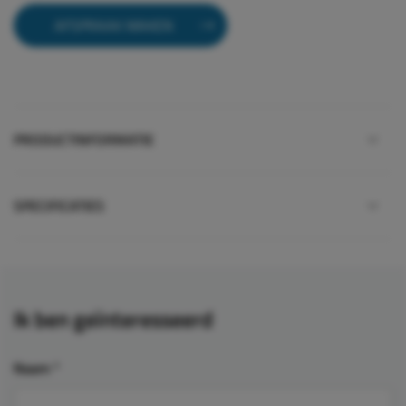
AFSPRAAK MAKEN
PRODUCTINFORMATIE
SPECIFICATIES
Ik ben geïnteresseerd
Naam
*