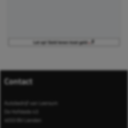
Contact
Autobedrijf van Leersum
De Hofstede 43
4033 BV Lienden