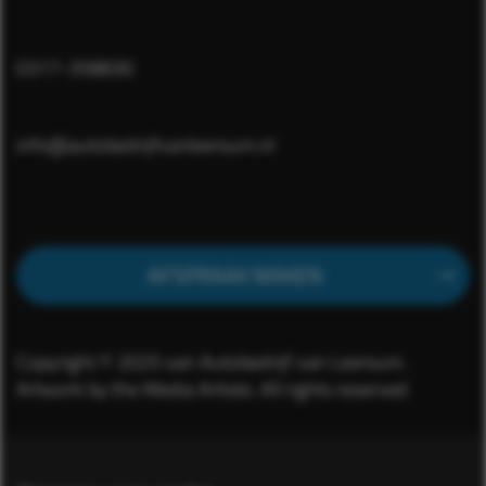
0317-358830
info@autobedrijfvanleersum.nl
AFSPRAAK MAKEN
Copyright © 2025 van Autobedrijf van Leersum.
Artwork by the Media Artists. All rights reserved