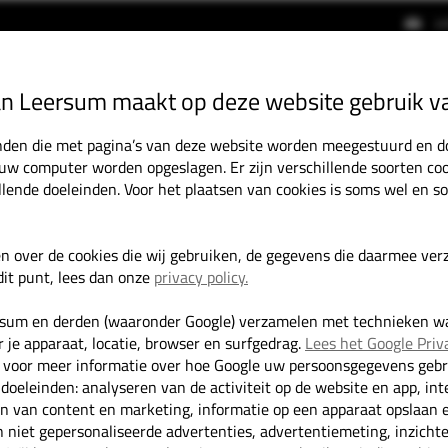
i
an Leersum maakt op deze website gebruik v
HOME
OCCASIONS
DIENSTEN
tanden die met pagina’s van deze website worden meegestuurd en 
 uw computer worden opgeslagen. Er zijn verschillende soorten coo
llende doeleinden. Voor het plaatsen van cookies is soms wel en 
Mercedes-Benz Sprinter 317 CDI L3H2 LED/360 Adaptive Cruise/Gro
en over de cookies die wij gebruiken, de gegevens die daarmee ve
it punt, lees dan onze
privacy policy.
rsum en derden (waaronder Google) verzamelen met technieken w
 je apparaat, locatie, browser en surfgedrag.
Lees het Google Priv
voor meer informatie over hoe Google uw persoonsgegevens gebru
 doeleinden: analyseren van de activiteit op de website en app, int
en van content en marketing, informatie op een apparaat opslaan 
 niet gepersonaliseerde advertenties, advertentiemeting, inzicht