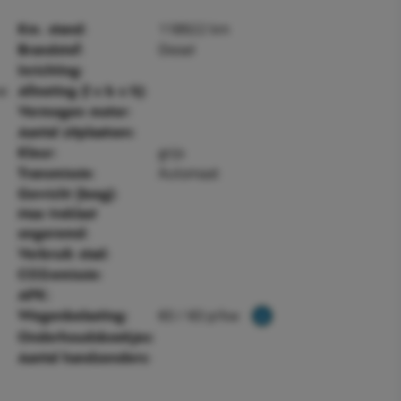
118922 km
Km. stand:
Diesel
Brandstof:
Inrichting:
ve
Afmeting (l x b x h):
Vermogen motor:
Aantal zitplaatsen:
grijs
Kleur:
Automaat
Transmissie:
Gewicht (leeg):
Max treklast
ongeremd:
Verbruik stad:
CO2-emissie:
APK:
€0 / €0 p/kw
Wegenbelasting:
Onderhoudsboekjes:
Aantal handzenders: