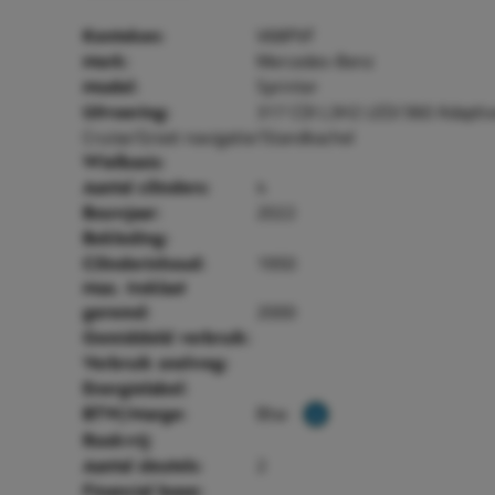
V68PVF
Kenteken:
Mercedes-Benz
Merk:
Sprinter
Model:
317 CDI L3H2 LED/360 Adapti
Uitvoering:
Cruise/Groot navigatie/Standkachel
Wielbasis:
4
Aantal cilinders:
2022
Bouwjaar:
Bekleding:
1950
Cilinderinhoud:
Max. treklast
2000
geremd:
Gemiddeld verbruik:
Verbruik snelweg:
Energielabel:
Btw
BTW/Marge:
Rookvrij:
2
Aantal sleutels:
Financial lease: