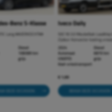
es-Benz S-Klasse
Iveco Daily
TIC Lang ##VERKOCHT##
50C18 3.0 Meubelbak Laadklep 
Zijdeur Konvector koeling vriez
Diesel
2024
Diesel
108389 km
Automaat
6870 km
grijs
V90FFD
grijs
Koel-vriestransport
€ 1,00
IJK DEZE OCCASION
BEKIJK DEZE OCCASION