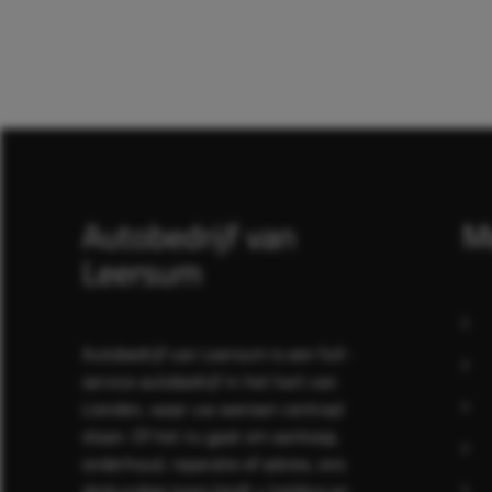
Autobedrijf van
M
Leersum
Autobedrijf van Leersum is een full-
service autobedrijf in het hart van
Lienden, waar uw wensen centraal
staan. Of het nu gaat om aankoop,
onderhoud, reparatie of advies, ons
deskundige team biedt u heldere en