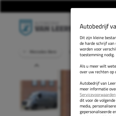
Autobedrijf v
Dit zijn kleine bes
de harde schrijf van
worden voor verschi
Mercedes-Benz
Home
Onze Occasions
toestemming nodig.
Prev
Als u meer wilt wet
over uw rechten op d
Autobedrijf van Lee
meer informatie over
Servicevoorwaarden
dit voor de volgende
media, personaliser
gepersonaliseerde en