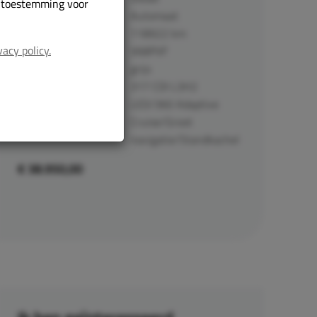
r toestemming voor
Automaat
Transmissie:
118922 km
Kilometerstand:
vacy policy.
V68PVF
Kenteken:
grijs
Kleur:
317 CDI L3H2
Type:
LED/360 Adaptive
Cruise/Groot
navigatie/Standkachel
€ 38.950,00