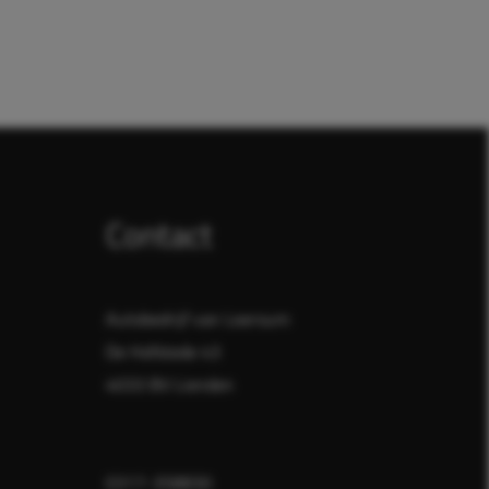
Contact
Autobedrijf van Leersum
De Hofstede 43
4033 BV Lienden
0317-358830