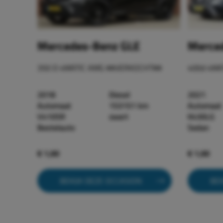
Mercedes-Benz GLE
Merced
350 D 4MATIC AMG ##VERKOCHT##
400d 4MA
2018
Diesel
2021
Automaat
153151 km
Automaat
V410SR
zwart
K430LG
Bestelauto
Sedan
€ 1,00
€ 1,00
BEKIJK DEZE OCCASION
BEK