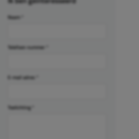
Ik ben geïnteresseerd
Naam
*
Telefoon nummer
*
E-mail adres
*
Toelichting
*