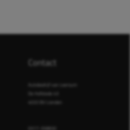
Contact
Autobedrijf van Leersum
De Hofstede 43
4033 BV Lienden
0317-358830