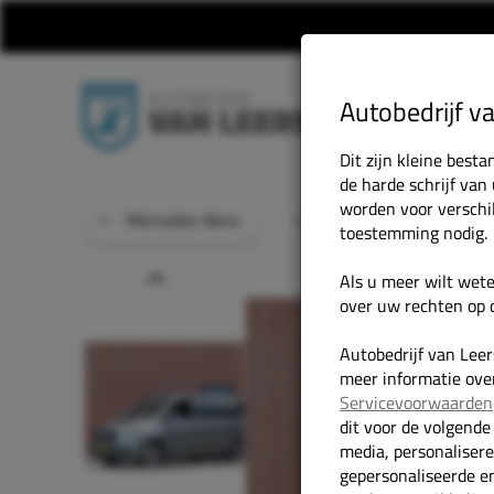
Autobedrijf v
Dit zijn kleine bes
de harde schrijf van
worden voor verschi
Mercedes-Benz
Home
Onze Occasions
toestemming nodig.
Prev
Als u meer wilt wet
over uw rechten op d
Autobedrijf van Lee
meer informatie over
Servicevoorwaarden
dit voor de volgende
media, personaliser
gepersonaliseerde en