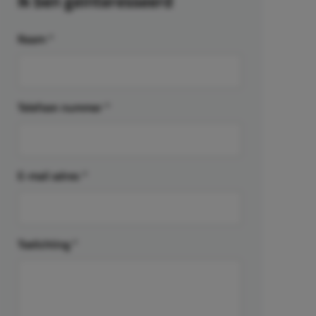
Ik ben geïnteresseerd
Naam
*
Telefoon nummer
*
E-mail adres
*
Toelichting
*