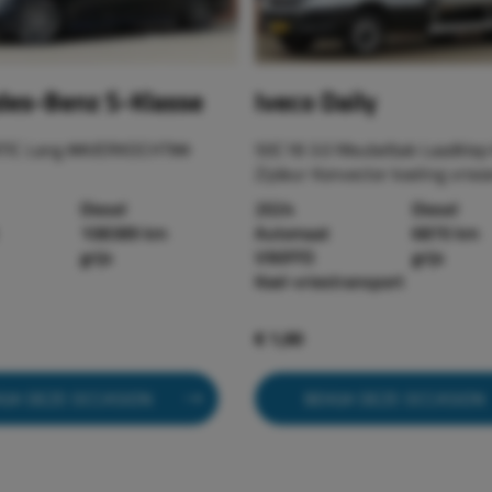
es-Benz S-Klasse
Iveco Daily
TIC Lang ##VERKOCHT##
50C18 3.0 Meubelbak Laadklep 
Zijdeur Konvector koeling vriez
Diesel
2024
Diesel
108389 km
Automaat
6870 km
grijs
V90FFD
grijs
Koel-vriestransport
€ 1,00
IJK DEZE OCCASION
BEKIJK DEZE OCCASION