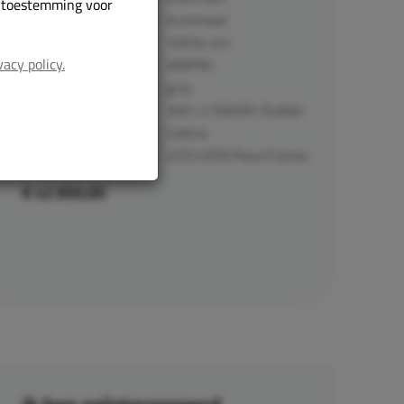
r toestemming voor
Automaat
Transmissie:
10034 km
Kilometerstand:
vacy policy.
V89PRL
Kenteken:
grijs
Kleur:
300 L2 90kWh Dubbel
Type:
Cabine
LED/LEER/Navi/Camera
€ 42.950,00