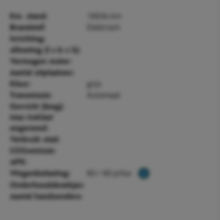
10034 km
Km. stand:
Elektrisch
Brandstof:
Inrichting:
Afmeting (l x b x h):
Vermogen motor:
Aantal zitplaatsen:
grijs
Kleur:
Automaat
Transmissie:
Gewicht (leeg):
Max treklast
ongeremd:
Verbruik stad:
CO2-emissie:
APK:
€0 / €0 p/kw
Wegenbelasting:
Onderhoudsboekjes:
Aantal handzenders: