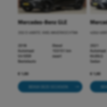
Mercedes-Benz GLE
Merced
350 D 4MATIC AMG ##VERKOCHT##
400d 4MA
2018
Diesel
2021
Automaat
153151 km
Automaat
V410SR
zwart
K430LG
Bestelauto
Sedan
€ 1,00
€ 1,00
BEKIJK DEZE OCCASION
BEK