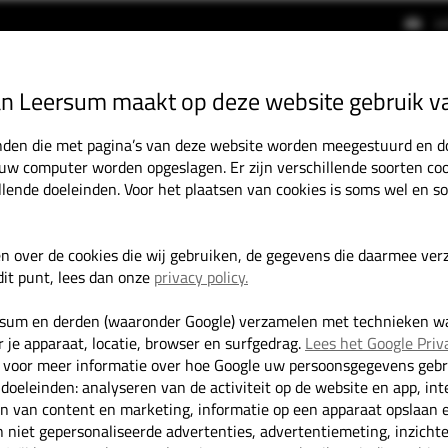
i
an Leersum maakt op deze website gebruik v
HOME
OCCASIONS
DIENSTEN
tanden die met pagina’s van deze website worden meegestuurd en 
 uw computer worden opgeslagen. Er zijn verschillende soorten coo
llende doeleinden. Voor het plaatsen van cookies is soms wel en 
Mercedes-Benz EQV 300 L2 90kWh Dubbel Cabine LED/LEER/Navi
en over de cookies die wij gebruiken, de gegevens die daarmee ve
it punt, lees dan onze
privacy policy.
rsum en derden (waaronder Google) verzamelen met technieken w
 je apparaat, locatie, browser en surfgedrag.
Lees het Google Priv
voor meer informatie over hoe Google uw persoonsgegevens gebru
 doeleinden: analyseren van de activiteit op de website en app, int
en van content en marketing, informatie op een apparaat opslaan 
 niet gepersonaliseerde advertenties, advertentiemeting, inzicht