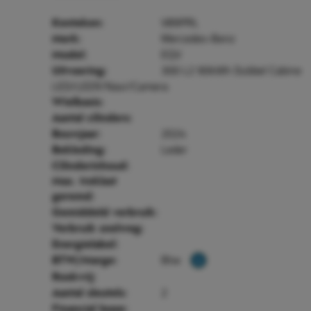
V89PRL
Kenteken:
Mercedes-Benz
Merk:
EQV
Model:
300 L2 90kWh Dubbel Cabine
Uitvoering:
LED/LEER/Navi/Camera
Wielbasis:
Aantal cilinders:
2024
Bouwjaar:
Leder
Bekleding:
Cilinderinhoud:
Max. treklast
geremd:
Gemiddeld verbruik:
Verbruik snelweg:
Energielabel:
Btw
BTW/Marge:
Rookvrij:
2
Aantal sleutels:
Financial lease: