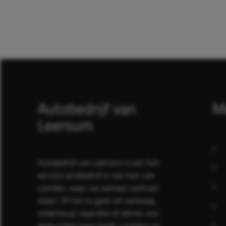
Autobedrijf van
M
Leersum
Autobedrijf van Leersum is een full-
service autobedrijf in het hart van
Lienden, waar uw wensen centraal
staan. Of het nu gaat om aankoop,
onderhoud, reparatie of advies, ons
deskundige team biedt u heldere en