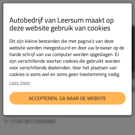
Autobedrijf van Leersum maakt op
deze website gebruik van cookies
Dit zijn kleine bestanden die met pagina’s van deze
website worden meegestuurd en door uw browser op de
harde schrijf van uw computer worden opgeslagen. Er
zijn verschillende soorten cookies die gebruikt worden
voor verschillende doeleinden. Voor het plaatsen van
cookies is soms wel en soms geen toestemming nodig.
Lees meer
Als u meer wilt weten over de cookies die wij gebruiken,
de gegevens die daarmee verzameld worden en over uw
ACCEPTEREN, GA NAAR DE WEBSITE
rechten op dit punt, lees dan onze
privacy policy.
FILTER
RELEVANTIE
Autobedrijf van Leersum en derden (waaronder Google)
verzamelen met technieken waaronder cookies meer
0 -
0
van de 0 resultaten
informatie over je apparaat, locatie, browser en
surfgedrag.
Lees het Google Privacybeleid en hun