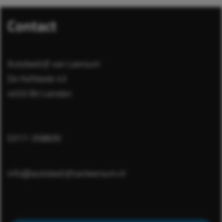
Servicevoorwaarden
voor meer informatie over hoe
Google uw persoonsgegevens gebruikt. Wij gebruiken dit
Contact
voor de volgende doeleinden: analyseren van de
activiteit op de website en app, integreren van social
media, personaliseren van content en marketing,
Autobedrijf van Leersum
informatie op een apparaat opslaan en/of openen,
gepersonaliseerde en niet gepersonaliseerde
De Hofstede 43
advertenties, advertentiemeting, inzichten in bezoekers
4033 BV Lienden
en productontwikkeling. Wij kunnen ook uw geolocatie
gegevens gebruiken, indien u hier toestemming voor
geeft.
0317-358830
Geef toestemming of stel uw eigen keuze in
cookie-
instellingen.
Lees meer in onze
privacy policy.
info@autobedrijfvanleersum.nl